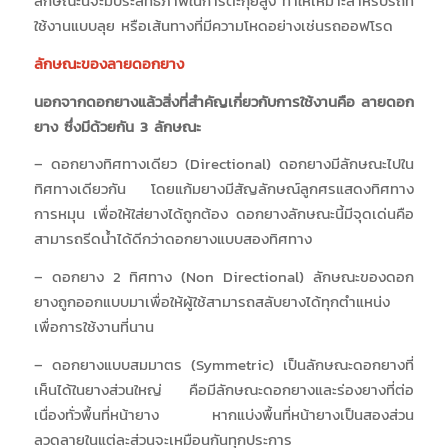
ลักษณะนี้จะมีประสิทธิภาพในการตะกุยสูง ทำให้เหมาะสำหรับรถที่
ใช้งานแบบลุย หรือเส้นทางที่มีความโหดอย่างเช่นรถออฟโรด
ลักษณะของลายดอกยาง
นอกจากดอกยางแล้วสิ่งที่สำคัญเกี่ยวกับการใช้งานคือ ลายดอก
ยาง ซึ่งมีด้วยกัน 3 ลักษณะ
– ดอกยางทิศทางเดียว (Directional)
ดอกยางมีลักษณะไปใน
ทิศทางเดียวกัน โดยแก้มยางมีสัญลักษณ์ลูกศรแสดงทิศทาง
การหมุน เพื่อให้ใส่ยางได้ถูกต้อง ดอกยางลักษณะนี้มีจุดเด่นคือ
สามารถรีดน้ำได้ดีกว่าดอกยางแบบสองทิศทาง
– ดอกยาง 2 ทิศทาง (Non Directional)
ลักษณะของดอก
ยางถูกออกแบบมาเพื่อให้ผู้ใช้สามารถสลับยางได้ทุกตำแหน่ง
เพื่อการใช้งานที่นาน
– ดอกยางแบบสมมาตร (Symmetric)
เป็นลักษณะดอกยางที่
เห็นได้ในยางส่วนใหญ่ คือมีลักษณะดอกยางและร่องยางที่ต่อ
เนื่องทั่วพื้นที่หน้ายาง หากแบ่งพื้นที่หน้ายางเป็นสองส่วน
ลวดลายในแต่ละส่วนจะเหมือนกันทุกประการ