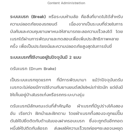
Content Administration
ระบบเบรก (Break)
หรือระบบห้ามล้อ คือสิ่งที่ขาดไม่ได้สำหรับ
ความปลอดภัยของรถยนต์ เนื่องจากเป็นระบบที่ช่วยในการ
บังคับและควบคุมยานพาหนะให้สามารถชะลอความเร็วลงได้ โดย
เบรกได้ผ่านการพัฒนาและทดสอบเพื่อเพิ่มประสิทธิภาพหลาย
ครั้ง เพื่อเป็นประโยชน์และความปลอดภัยสูงสุดในการขับขี่
ระบบเบรกที่ใช้งานอยู่ในปัจจุบันมี 2 แบบ
ดรัมเบรก (Drum Brake)
เป็นระบบเบรกชุดแรกๆ ที่มีการพัฒนามา แม้ว่าปัจจุบันดรัม
เบรกจะไม่ค่อยมีการใช้งานกับยานยนต์สมัยใหม่เท่าใดนัก แต่ยังมี
ให้เห็นอยู่บ้างในรถเก๋งหรือรถกระบะบางรุ่น
ดรัมเบรกมีลักษณะเด่นที่สำคัญคือ ผ้าเบรกที่มีรูปร่างโค้งสอง
อัน เรียกว่า ฝักนำและฝักตาม โดยผ้าเบรกทั้งสองจะถูกแม่ปั๊ม
ดันให้ไปยึดติดกับด้านในของฝาครอบเบรก ซึ่งจะถูกดันอีกทอด
หนึ่งให้ไปติดกับล้อรถ
ส่งผลให้ความเร็วรถค่อยๆชะลอจนหยุด