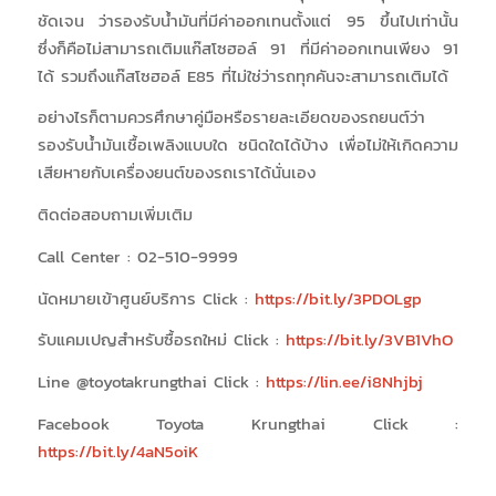
ชัดเจน ว่ารองรับน้ำมันที่มีค่าออกเทนตั้งแต่ 95 ขึ้นไปเท่านั้น
ซึ่งก็คือไม่สามารถเติมแก๊สโซฮอล์ 91 ที่มีค่าออกเทนเพียง 91
ได้ รวมถึงแก๊สโซฮอล์ E85 ที่ไม่ใช่ว่ารถทุกคันจะสามารถเติมได้
อย่างไรก็ตามควรศึกษาคู่มือหรือรายละเอียดของรถยนต์ว่า
รองรับน้ำมันเชื้อเพลิงแบบใด ชนิดใดได้บ้าง เพื่อไม่ให้เกิดความ
เสียหายกับเครื่องยนต์ของรถเราได้นั่นเอง
ติดต่อสอบถามเพิ่มเติม
Call Center : 02-510-9999
นัดหมายเข้าศูนย์บริการ Click :
https://bit.ly/3PDOLgp
รับแคมเปญสำหรับซื้อรถใหม่ Click :
https://bit.ly/3VB1VhO
Line @toyotakrungthai Click :
https://lin.ee/i8Nhjbj
Facebook Toyota Krungthai Click :
https://bit.ly/4aN5oiK