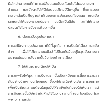
มือใหม่หลายคนที่ทำการเปลี่ยนเลนขับรถโดยไม่ได้มองกระจก
ซ้ายขวา และข้างหลังให้ดีก่อนจนเกิดอุบัติเหตุขึ้น ซึ่งการมอง
กระจกนั้นเป็นพื้นฐานสำคัญของการขับรถบนท้องถนน ขณะขับ
รถแนะนำให้มองกระจกบ่อยๆ จนติดเป็นนิสัย จะทำให้ความ
ปลอดภัยในการขับรถเพิ่มมากขึ้น
6. ต้องระวังมุมอับสายตา
การแก้ปัญหามุมอับสายตาที่ดีที่สุดคือ การเปิดไฟเลี้ยว และขับ
ช้าๆ เพื่อให้เกิดความแน่ใจว่าไม่มีรถคันอื่นอยู่ในจุดอับสายตา
อย่างแน่นอน หลังจากนั้นจึงค่อยทำการเลี้ยว
7. ใช้สัญญาณเตือนให้เป็น
การกะพริบไฟสูง, การบีบแตร นั้นเป็นเหมือนการสื่อสารเจรจา
กันอย่างง่ายๆ บนท้องถนน ซึ่งจะใช้กรณีอย่างเช่น การขอทาง
เพื่อเป็นสัญญาณเตือนในมุมอับให้รถอีกคันที่มองไม่เห็นเรา แต่
การบีบแตรนั้นมีข้อจำกัดห้ามใช้ในบางสถานที่ เช่น โรงเรียน โรง
พยาบาล และวัด