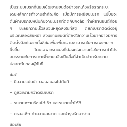
เป็นระบบเบรกที่นิยมใช้ในยานยนต์อย่างรถเก๋งหรือรถกระบะ
โดยหลักการทำงานสำคัญคือ เมื่อมีการเหยียบเบรก แม่ปั๊มจะ
ดันผ้าเบรกไปหนีบกับจานเบรกที่ติดกับกงล้อ ทำให้ยานยนต์ค่อย
ๆ ชะลอความเร็วลงจนหยุดลงในที่สุด ดิสก์เบรกติดตั้งอยู่
บริเวณสองล้อหน้า ส่วนยานยนต์ที่ต้องใช้ความเร็วมากอาจมีการ
ติดตั้งดิสก์เบรกทั้งสี่ล้อเพื่อเพิ่มความสามารถในการเบรกมาก
ยิ่งขึ้น โดยเฉพาะรถแข่งที่ต้องเร่งความเร็วในการเข้าโค้ง
สมรรถนะในการเกาะพื้นถนนจึงเป็นสิ่งที่จำเป็นสำหรับความ
ปลอดภัยของผู้ขับขี่
ข้อดี
– มีความแม่นยำ ตอบสนองได้ทันที
– ดูสวยงามกว่าดรัมเบรก
– ระบายความร้อนได้เร็ว และระบายน้ำได้ดี
– ตรวจเช็ก ทำความสะอาด และบำรุงรักษาง่าย
ข้อเสีย