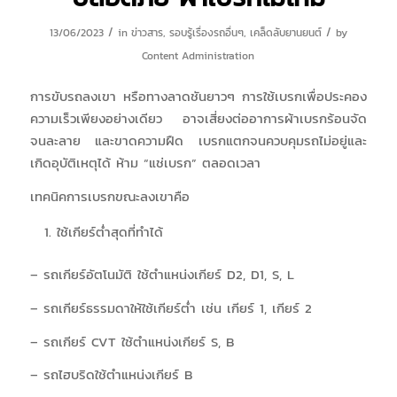
/
/
13/06/2023
in
ข่าวสาร
,
รอบรู้เรื่องรถอื่นๆ
,
เคล็ดลับยานยนต์
by
Content Administration
การขับรถลงเขา หรือทางลาดชันยาวๆ การใช้เบรกเพื่อประคอง
ความเร็วเพียงอย่างเดียว อาจเสี่ยงต่ออาการผ้าเบรกร้อนจัด
จนละลาย และขาดความฝืด เบรกแตกจนควบคุมรถไม่อยู่และ
เกิดอุบัติเหตุได้ ห้าม “แช่เบรก” ตลอดเวลา
เทคนิคการเบรกขณะลงเขาคือ
ใช้เกียร์ต่ำสุดที่ทำได้
– รถเกียร์อัตโนมัติ ใช้ตำแหน่งเกียร์ D2, D1, S, L
– รถเกียร์ธรรมดาให้ใช้เกียร์ต่ำ เช่น เกียร์ 1, เกียร์ 2
– รถเกียร์ CVT ใช้ตำแหน่งเกียร์ S, B
– รถไฮบริดใช้ตำแหน่งเกียร์ B