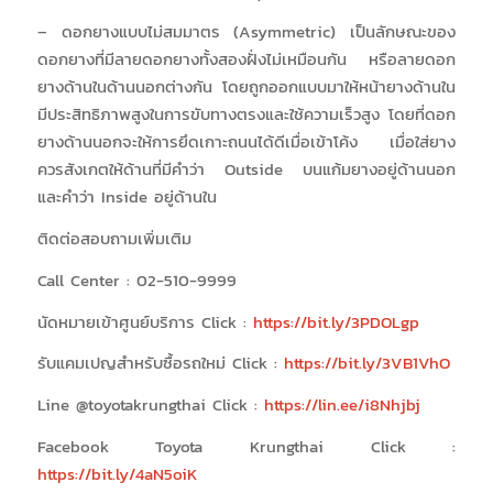
– ดอกยางแบบไม่สมมาตร (Asymmetric)
เป็นลักษณะของ
ดอกยางที่มีลายดอกยางทั้งสองฝั่งไม่เหมือนกัน หรือลายดอก
ยางด้านในด้านนอกต่างกัน โดยถูกออกแบบมาให้หน้ายางด้านใน
มีประสิทธิภาพสูงในการขับทางตรงและใช้ความเร็วสูง โดยที่ดอก
ยางด้านนอกจะให้การยึดเกาะถนนได้ดีเมื่อเข้าโค้ง เมื่อใส่ยาง
ควรสังเกตให้ด้านที่มีคำว่า Outside บนแก้มยางอยู่ด้านนอก
และคำว่า Inside อยู่ด้านใน
ติดต่อสอบถามเพิ่มเติม
Call Center : 02-510-9999
นัดหมายเข้าศูนย์บริการ Click :
https://bit.ly/3PDOLgp
รับแคมเปญสำหรับซื้อรถใหม่ Click :
https://bit.ly/3VB1VhO
Line @toyotakrungthai Click :
https://lin.ee/i8Nhjbj
Facebook Toyota Krungthai Click :
https://bit.ly/4aN5oiK