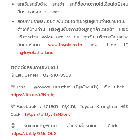
ยกเว้นรถรับจ้าง รถเช่า รถที่ซื้อขายภายใต้เงื่อนไขพิเศษ
อื่นๆ และรถขาย Fleet
สอบถามรายละเอียดเพิ่มเติมได้ที่โชว์รูมผู้แทนจำหน่ายโตโย
ต้าใกล้บ้านท่าน หรือศูนย์บริการข้อมูลลูกค้าโตโยต้า 1486
บริการด้วย Voice Bot 24 ชม. ทุกวัน บริการข้อมูลทาง
อินเทอร์เน็ต
www.toyota.co.th
หรือ Line ID
:
@toyotathailand
☎️ติดต่อสอบถามเพิ่มเติม
📱Call Center : 02-510-9999
💚Line : @toyotakrungthai (มี@ข้างหน้า) หรือ Click :
https://lin.ee/i8Nhjbj
💙Facebook : โตโยต้า กรุงไทย Toyota Krungthai หรือ
Click :
https://bit.ly/4aN5oiK
😍รับแคมเปญพิเศษ สำหรับซื้อรถใหม่ Click :
https://bit.ly/3Mcf0bG