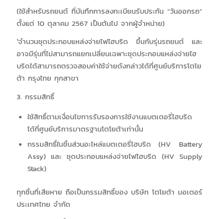
(ใช้สำหรับรถยนต์ ที่บันทึกการลงทะเบียนรับประกัน “วันออกรถ”
ตั้งแต่ 10 ตุลาคม 2567 เป็นต้นไป จากผู้จำหน่าย)
¹จำนวนชุดประกอบแหล่งจ่ายไฟไฮบริด ขึ้นกับรุ่นรถยนต์ และ
อาจมีรุ่นที่ไม่สามารถแยกเปลี่ยนเฉพาะชุดประกอบแหล่งจ่ายไฮ
บริดได้สามารถตรวจสอบค่าใช้จ่ายดังกล่าวได้ที่ศูนย์บริการโตโย
ต้า กรุงไทย ทุกสาขา
3. กรรมสิทธิ์
ใช้สิทธิ์ตามเงื่อนไขการรับรองการใช้งานแบตเตอรี่ไฮบริด
ได้ที่ศูนย์บริการมาตรฐานโตโยต้าเท่านั้น
กรรมสิทธิ์ในชิ้นส่วนอะไหล่แบตเตอรี่ไฮบริด (HV Battery
Assy) และ ชุดประกอบแหล่งจ่ายไฟไฮบริด (HV Supply
Stack)
ทุกชิ้นที่เสียหาย ถือเป็นกรรมสิทธิ์ของ บริษัท โตโยต้า มอเตอร์
ประเทศไทย จํากัด