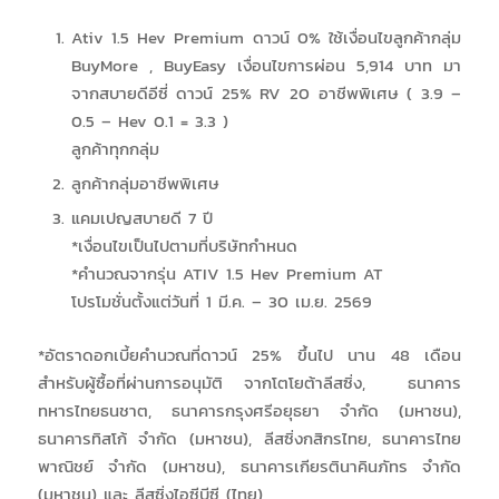
Ativ 1.5 Hev Premium ดาวน์ 0% ใช้เงื่อนไขลูกค้ากลุ่ม
BuyMore , BuyEasy เงื่อนไขการผ่อน 5,914 บาท มา
จากสบายดีอีซี่ ดาวน์ 25% RV 20 อาชีพพิเศษ ( 3.9 –
0.5 – Hev 0.1 = 3.3 )
ลูกค้าทุกกลุ่ม
ลูกค้ากลุ่มอาชีพพิเศษ
แคมเปญสบายดี 7 ปี
*เงื่อนไขเป็นไปตามที่บริษัทกำหนด
*คำนวณจากรุ่น ATIV 1.5 Hev Premium AT
โปรโมชั่นตั้งแต่วันที่ 1 มี.ค. – 30 เม.ย. 2569
*อัตราดอกเบี้ยคำนวณที่ดาวน์ 25% ขึ้นไป นาน 48 เดือน
สำหรับผู้ซื้อที่ผ่านการอนุมัติ จากโตโยต้าลีสซิ่ง, ธนาคาร
ทหารไทยธนชาต, ธนาคารกรุงศรีอยุธยา จำกัด (มหาชน),
ธนาคารทิสโก้ จำกัด (มหาชน), ลีสซิ่งกสิกรไทย, ธนาคารไทย
พาณิชย์ จำกัด (มหาชน), ธนาคารเกียรตินาคินภัทร จำกัด
(มหาชน) และ ลีสซิ่งไอซีบีซี (ไทย)