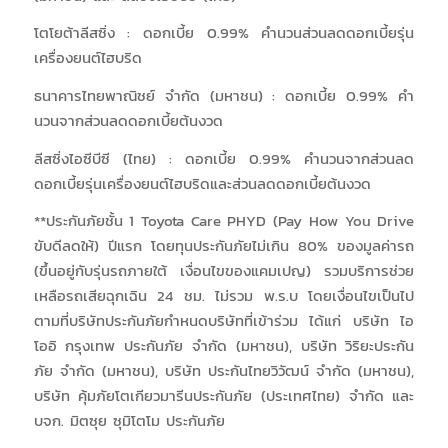
โตโยต้าลีสซิ่ง : ดอกเบี้ย 0.99% คำนวนส่วนลดดอกเบี้ยรุ่น
เครื่องยนต์ไฮบริด
ธนาคารไทยพาณิชย์ จำกัด (มหาชน) : ดอกเบี้ย 0.99% คำ
นวนจากส่วนลดดอกเบี้ยต้นงวด
ลีสซิ่งไอซีบีซี (ไทย) : ดอกเบี้ย 0.99% คำนวนจากส่วนลด
ดอกเบี้ยรุ่นเครื่องยนต์ไฮบริดและส่วนลดดอกเบี้ยต้นงวด
**ประกันภัยชั้น 1 Toyota Care PHYD (Pay How You Drive
ขับดีลดให้) ปีแรก โดยทุนประกันภัยไม่เกิน 80% ของมูลค่ารถ
(ขึ้นอยู่กับรุ่นรถภายใต้ เงื่อนไขของแคมเปญ) รวมบริการช่วย
เหลือรถเสียฉุกเฉิน 24 ชม. ไม่รวม พ.ร.บ โดยเงื่อนไขเป็นไป
ตามที่บริษัทประกันภัยกำหนดบริษัทที่เข้าร่วม ได้แก่ บริษัท ไอ
โออิ กรุงเทพ ประกันภัย จำกัด (มหาชน), บริษัท วิริยะประกัน
ภัย จำกัด (มหาชน), บริษัท ประกันไทยวิวัฒน์ จำกัด (มหาชน),
บริษัท คุ้มภัยโตเกียวมารีนประกันภัย (ประเทศไทย) จำกัด และ
บจก. มิตซุย ซุมิโตโม ประกันภัย