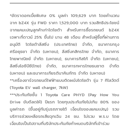
*อัตราดอกเบี้ยพิเศษ 0% มูลค่า 109,629 บาท โดยคำนวณ
จาก bZ4X รุ่น FWD ราคา 1,529,000 บาท รวมสิทธิประโยชน์
จากแคมเปญลูกค้าเก่าโตโยต้า สำหรับการซื้อรถยนต์ bZ4X
เฉพาะที่ดาวน์ 25% ขึ้นไป นาน 48 เดือน สำหรับผู้ซื้อที่ผ่านการ
อนุมัติ โตโยต้าลีสซิ่ง (ประเทศไทย) จำกัด, ธนาคารกรุง
ศรีอยุธยา จำกัด (มหาชน), ลีสซิ่งกสิกรไทย จำกัด, ธนาคาร
ไทยพาณิชย์ จำกัด (มหาชน), ธนาคารทิสโก้ จำกัด (มหาชน),
ลีสซิ่งไอซีบีซี(ไทย) จำกัด, ธนาคารทหารไทยธนชาต จำกัด
(มหาชน) และธนาคารเกียรตินาคินภัทร จำกัด (มหาชน)
**เครื่องชาร์จรถยนต์ไฟฟ้าแบบติดผนังโตโยต้า รุ่น 7 กิโลวัตต์
(Toyota EV wall charger, 7kW)
***ประกันภัยชั้น 1 Toyota Care PHYD (Pay How You
Drive ขับดีลดให้) ปีแรก โดยทุนประกันภัยไม่เกิน 80% ของ
มูลค่ารถ (ขึ้นอยู่กับรุ่นรถภายใต้ เงื่อนไขของแคมเปญ) รวม
บริการช่วยเหลือรถเสียฉุกเฉิน 24 ชม. ไม่รวม พ.ร.บ โดย
เงื่อนไขเป็นไปตามที่บริษัทประกันภัยกำหนดบริษัทที่เข้าร่วม