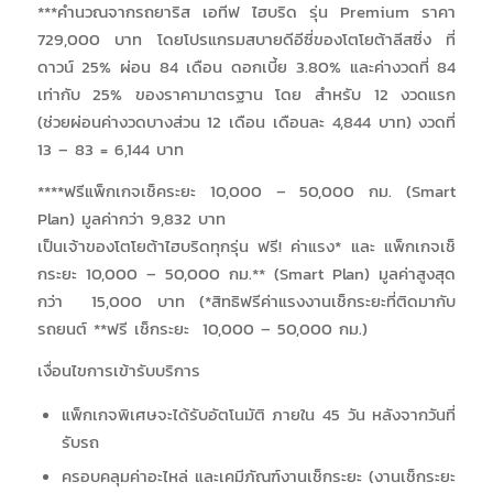
***คำนวณจากรถยาริส เอทีฟ ไฮบริด รุ่น Premium ราคา
729,000 บาท โดยโปรแกรมสบายดีอีซี่ของโตโยต้าลีสซิ่ง ที่
ดาวน์ 25% ผ่อน 84 เดือน ดอกเบี้ย 3.80% และค่างวดที่ 84
เท่ากับ 25% ของราคามาตรฐาน โดย สำหรับ 12 งวดแรก
(ช่วยผ่อนค่างวดบางส่วน 12 เดือน เดือนละ 4,844 บาท) งวดที่
13 – 83 = 6,144 บาท
****ฟรีแพ็กเกจเช็คระยะ 10,000 – 50,000 กม. (Smart
Plan) มูลค่ากว่า 9,832 บาท
เป็นเจ้าของโตโยต้าไฮบริดทุกรุ่น ฟรี! ค่าแรง* และ แพ็กเกจเช็
กระยะ 10,000 – 50,000 กม.** (Smart Plan) มูลค่าสูงสุด
กว่า 15,000 บาท (*สิทธิฟรีค่าแรงงานเช็กระยะที่ติดมากับ
รถยนต์ **ฟรี เช็กระยะ 10,000 – 50,000 กม.)
เงื่อนไขการเข้ารับบริการ
แพ็กเกจพิเศษจะได้รับอัตโนมัติ ภายใน 45 วัน หลังจากวันที่
รับรถ
ครอบคลุมค่าอะไหล่ และเคมีภัณฑ์งานเช็กระยะ (งานเช็กระยะ