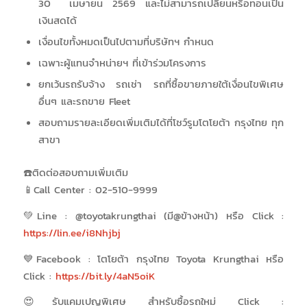
30 เมษายน 2569 และไม่สามารถเปลี่ยนหรือทอนเป็น
เงินสดได้
เงื่อนไขทั้งหมดเป็นไปตามที่บริษัทฯ กำหนด
เฉพาะผู้แทนจำหน่ายฯ ที่เข้าร่วมโครงการ
ยกเว้นรถรับจ้าง รถเช่า รถที่ซื้อขายภายใต้เงื่อนไขพิเศษ
อื่นๆ และรถขาย Fleet
สอบถามรายละเอียดเพิ่มเติมได้ที่โชว์รูมโตโยต้า กรุงไทย ทุก
สาขา
☎️ติดต่อสอบถามเพิ่มเติม
📱Call Center : 02-510-9999
💚Line : @toyotakrungthai (มี@ข้างหน้า) หรือ Click :
https://lin.ee/i8Nhjbj
💙Facebook : โตโยต้า กรุงไทย Toyota Krungthai หรือ
Click :
https://bit.ly/4aN5oiK
😍รับแคมเปญพิเศษ สำหรับซื้อรถใหม่ Click :