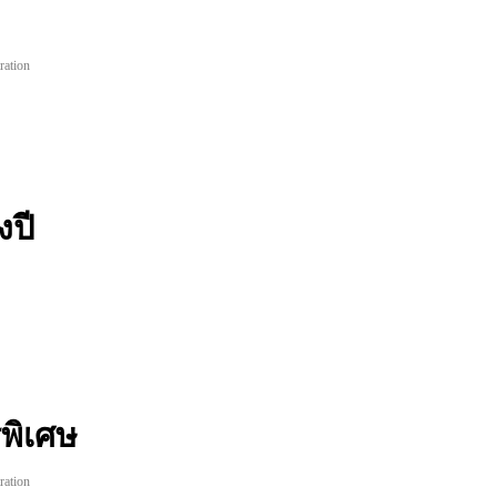
ration
ปี
พิเศษ
ration