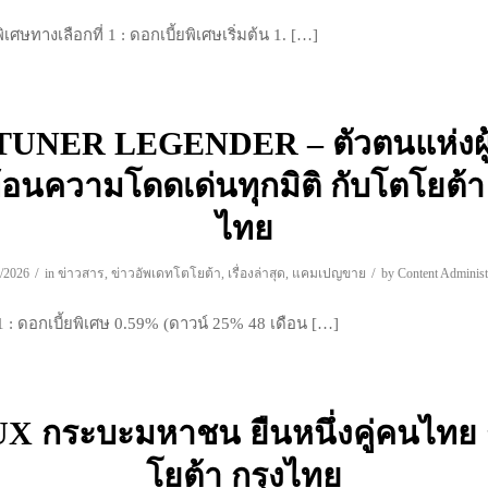
เศษทางเลือกที่ 1 : ดอกเบี้ยพิเศษเริ่มต้น 1. […]
UNER LEGENDER – ตัวตนแห่งผู้น
้อนความโดดเด่นทุกมิติ กับโตโยต้า 
ไทย
/
/
/2026
in
ข่าวสาร
,
ข่าวอัพเดทโตโยต้า
,
เรื่องล่าสุด
,
แคมเปญขาย
by
Content Administ
 1 : ดอกเบี้ยพิเศษ 0.59% (ดาวน์ 25% 48 เดือน […]
X กระบะมหาชน ยืนหนึ่งคู่คนไทย 
โยต้า กรุงไทย