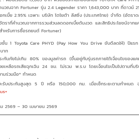
ำนวณจาก Fortuner รุ่น 2.4 Legender ราคา 1,643,000 บาท ที่ดาวน์ 
กเบี้ย 2.95% เฉพาะ บริษัท โตโยต้า ลีสซิ่ง (ประเทศไทย) จำกัด (อัตราด
อัตราที่คำนวณจากการรวมส่วนลดดอกเบี้ยต้นงวด และสิทธิประโยชน์จากแ
 สำหรับการซื้อรถยนต์ Fortuner)
ัยชั้น 1 Toyota Care PHYD (Pay How You Drive ขับดีลดให้) ปีแรก ม
 บาท
ระกันภัยไม่เกิน 80% ของมูลค่ารถ (ขึ้นอยู่กับรุ่นรถภายใต้เงื่อนไขขอ
วยเหลือรถเสียฉุกเฉิน 24 ชม. ไม่รวม พ.ร.บ โดยเงื่อนไขเป็นไปตามที่บริ
วามร่วมมือ* กำหนด
ะรับประกันสูงสุด 5 ปี หรือ 150,000 กม. เมื่อเช็กระยะตามกำหนด
lus+
ีนาคม 2569 – 30 เมษายน 2569