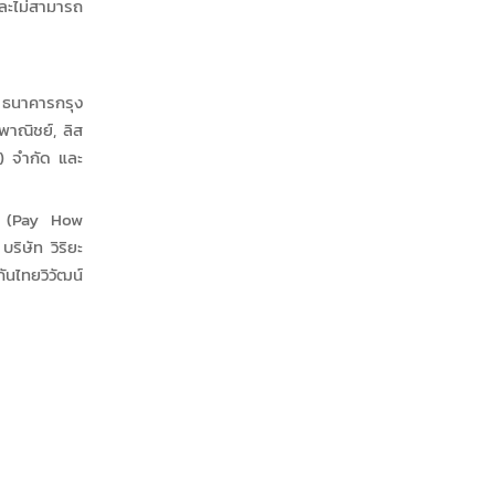
ละไม่สามารถ
 ธนาคารกรุง
าณิชย์, ลิส
ย) จำกัด และ
YD (Pay How
ริษัท วิริยะ
ันไทยวิวัฒน์