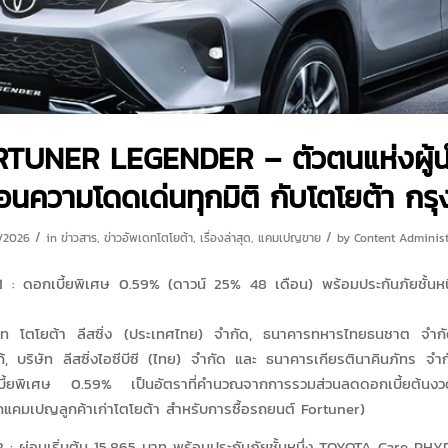
TUNER LEGENDER – ตัวตนแห่งผู้นำ
อนความโดดเด่นทุกมิติ กับโตโยต้า กร
/
/
/2026
in
ข่าวสาร
,
ข่าวอัพเดทโตโยต้า
,
เรื่องล่าสุด
,
แคมเปญขาย
by
Content Administ
่ 1 : ดอกเบี้ยพิเศษ 0.59% (ดาวน์ 25% 48 เดือน) พร้อมประกันภัยชั้นห
ัท โตโยต้า ลีสซิ่ง (ประเทศไทย) จำกัด, ธนาคารทหารไทยธนชาต จำก
้, บริษัท ลีสซิ่งไอซีบีซี (ไทย) จำกัด และ ธนาคารเกียรตินาคินภัทร จ
บี้ยพิเศษ 0.59% เป็นอัตราที่คำนวณจากการรวมส่วนลดดอกเบี้ยต้นง
กแคมเปญลูกค้าเก่าโตโยต้า สำหรับการซื้อรถยนต์ Fortuner)
 2 : ผ่อนเริ่มต้น 15,865 บาท พร้อมประกันภัยชั้นหนึ่ง TOYOTA Care PHY