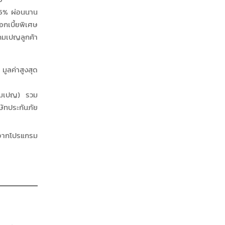
25% ผ่อนนาน
อกเบี้ยพิเศษ
คมเปญลูกค้า
ูลค่าสูงสุด
งแคมเปญ) รวม
ษัทประกันภัย
 จากโปรแกรม