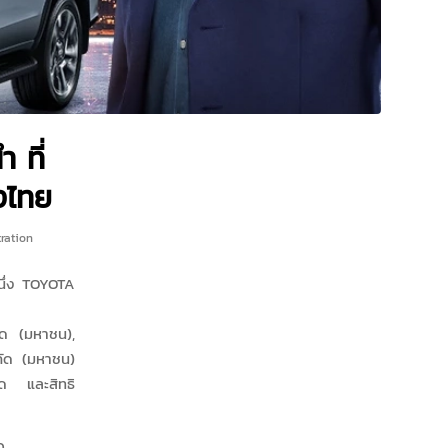
 ที่
ุงไทย
ration
นึ่ง TOYOTA
ัด (มหาชน),
ำกัด (มหาชน)
วด และสิทธิ
D