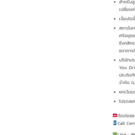
สำหรับล
เปลี่ยนห
เงื่อนไข
สถาบันก
ศรีอยุธ
ซิ่งกสิก
ธนาคารท
บริษัทป
You Driv
ประกันภ
จำกัด (ม
ยกเว้นรถ
โปรดสอบ
ติดต่อสอ
Call Cen
Line : @