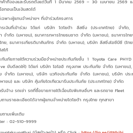
ูกค้าที่จองและรับรถตั้งแต่วันที่ 1 มีนาคม 2569 – 30 เมษายน 2569 แ
รือทอนเป็นเงินสดได้
นี้เฉพาะผู้แทนจำหน่ายฯ ที่เข้าร่วมโครงการ
ารเงินที่เข้าร่วม ได้แก่ บริษัท โตโยต้า ลีสซิ่ง (ประเทศไทย) จำกัด,
ยา จำกัด (มหาชน), ธนาคารทหารไทยธนชาต จำกัด (มหาชน), ธนาคารไทยพ
รไทย, ธนาคารเกียรตินาคินภัทร จำกัด (มหาชน), บริษัท ลีสซิ่งไอซีบีซี (ไท
ิสโก้
ระกันภัยภายใต้ความร่วมมือจำหน่ายประกันภัยชั้น 1 Toyota Care PH
e ขับดีลดให้) ได้แก่ บริษัท ไอโออิ กรุงเทพ ประกันภัย จำกัด (มหาชน), บ
ัย จำกัด (มหาชน), บริษัท นวกิจประกันภัย จำกัด (มหาชน), บริษัท ประก
หาชน) และ บริษัท คุ้มภัยโตเกียวมารีนประกันภัย (ประเทศไทย) จำกัด
รับจ้าง รถเช่า รถที่ซื้อขายภายใต้เงื่อนไขพิเศษอื่นๆ และรถขาย Fleet
ถามรายละเอียดได้จากผู้แทนจำหน่ายโตโยต้า กรุงไทย ทุกสาขา
บถามเพิ่มเติม
ter : 02-510-9999
toyotakrungthai (มี@ข้างหน้า) หรือ Click :
https://lin.ee/i8Nhjbj