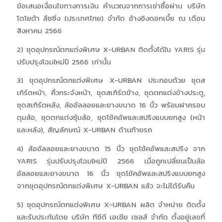
ข้อเสนอเงื่อนไขทางการเงิน คำนวณจากการเช่าซื้อผ่าน บริษัท
โตโยต้า ลีซซิ่ง (ประเทศไทย) จำกัด อ้างอิงดอกเบี้ย ณ เดือน
สิงหาคม 2566
2) ชุดอุปกรณ์ตกแต่งพิเศษ X-URBAN ติดตั้งได้ใน YARIS รุ่น
ปรับปรุงโฉมใหม่ปี 2566 เท่านั้น
3) ชุดอุปกรณ์ตกแต่งพิเศษ X-URBAN ประกอบด้วย ชุดส
เกิร์ตหน้า, คิ้วกระจังหน้า, ชุดสเกิร์ตข้าง, ชุดตกแต่งข้างประตู,
ชุดสเกิร์ตหลัง, ล้ออัลลอยและยางขนาด 16 นิ้ว พร้อมฝาครอบ
ดุมล้อ, ชุดตกแต่งซุ้มล้อ, ชุดโช้คอัพและสปริงแบบยกสูง (หน้า
และหลัง), สัญลักษณ์ X-URBAN ด้านท้ายรถ
4) ล้ออัลลอยและยางขนาด 15 นิ้ว ชุดโช้คอัพและสปริง จาก
YARIS รุ่นปรับปรุงโฉมใหม่ปี 2566 เมื่อถูกเปลี่ยนเป็นล้อ
อัลลอยและยางขนาด 16 นิ้ว ชุดโช้คอัพและสปริงแบบยกสูง
จากชุดอุปกรณ์ตกแต่งพิเศษ X-URBAN แล้ว จะไม่ได้รับคืน
5) ชุดอุปกรณ์ตกแต่งพิเศษ X-URBAN ผลิต จำหน่าย ติดตั้ง
และรับประกันโดย บริษัท ทีซีดี เอเชีย เซลส์ จำกัด ตั้งอยู่เลขที่