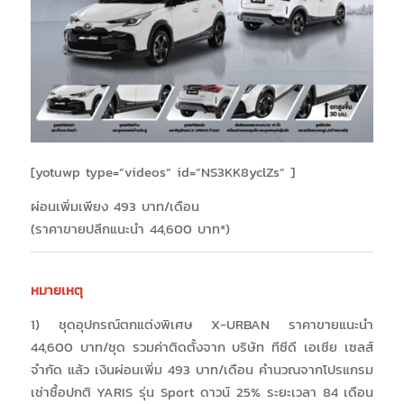
[yotuwp type=”videos” id=”NS3KK8yclZs” ]
ผ่อนเพิ่มเพียง 493 บาท/เดือน
(ราคาขายปลีกแนะนำ 44,600 บาท*)
หมายเหตุ
1) ชุดอุปกรณ์ตกแต่งพิเศษ X-URBAN ราคาขายแนะนำ
44,600 บาท/ชุด รวมค่าติดตั้งจาก บริษัท ทีซีดี เอเชีย เซลส์
จำกัด แล้ว เงินผ่อนเพิ่ม 493 บาท/เดือน คำนวณจากโปรแกรม
เช่าซื้อปกติ YARIS รุ่น Sport ดาวน์ 25% ระยะเวลา 84 เดือน