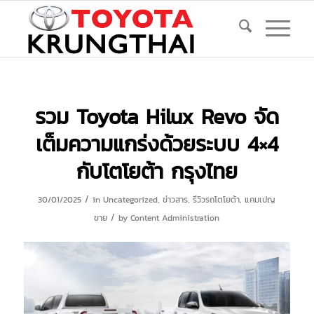
รวม Toyota Hilux Revo จัด
เต็มความแกร่งด้วยระบบ 4×4
กับโตโยต้า กรุงไทย
/
30/01/2025
in
Uncategorized
,
ข่าวสาร
,
รีวิวรถโตโยต้า
,
แคมเปญ
/
ขาย
by
Content Administration