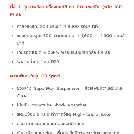
ทั้ง 3
รุ่นมาพร้อมเครื่องยนต์ดีเซล 2.8
เทอร์โบ (รหัส 1GD-
FTV):
กำลังสูงสุด: 204 แรงม้า ที่ 3,400 รอบ/นาที
แรงบิดสูงสุด: 500 นิวตันเมตร ที่ 1,600 – 2,800 รอบ/
นาที
เกียร์อัตโนมัติ 6 จังหวะ พร้อมระบบขับเคลื่อน 4 ล้อ
รองรับน้ำมันดีเซล B20
ความพิเศษในรุ่น GR Sport
ช่วงล่าง SuperFlex Suspension: ช่วยเพิ่มความหนึบและ
มั่นคง
โช้คอัพ Monotube Shock Absorber
แหนบซ้อน 5 แผ่น ทำจากวัสดุ High-Tensile Steel
ด้านหน้า: ระบบกันสะเทือนแบบปีกนกคู่
ด้านหลัง: แหนบซ้อน เพิ่มประสิทธิภาพการรับแรงกระแทก