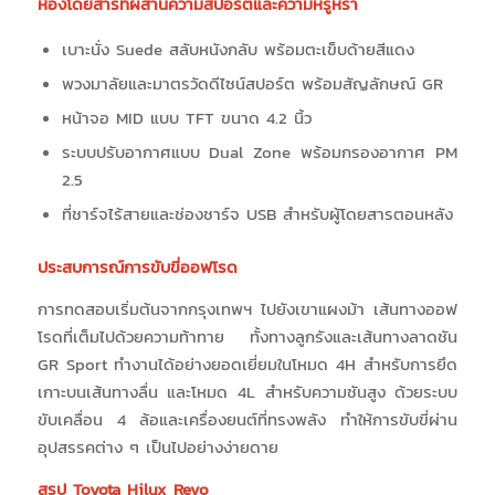
ห้องโดยสารที่ผสานความสปอร์ตและความหรูหรา
เบาะนั่ง Suede สลับหนังกลับ พร้อมตะเข็บด้ายสีแดง
พวงมาลัยและมาตรวัดดีไซน์สปอร์ต พร้อมสัญลักษณ์ GR
หน้าจอ MID แบบ TFT ขนาด 4.2 นิ้ว
ระบบปรับอากาศแบบ Dual Zone พร้อมกรองอากาศ PM
2.5
ที่ชาร์จไร้สายและช่องชาร์จ USB สำหรับผู้โดยสารตอนหลัง
ประสบการณ์การขับขี่ออฟโรด
การทดสอบเริ่มต้นจากกรุงเทพฯ ไปยังเขาแผงม้า เส้นทางออฟ
โรดที่เต็มไปด้วยความท้าทาย ทั้งทางลูกรังและเส้นทางลาดชัน
GR Sport ทำงานได้อย่างยอดเยี่ยมในโหมด 4H สำหรับการยึด
เกาะบนเส้นทางลื่น และโหมด 4L สำหรับความชันสูง ด้วยระบบ
ขับเคลื่อน 4 ล้อและเครื่องยนต์ที่ทรงพลัง ทำให้การขับขี่ผ่าน
อุปสรรคต่าง ๆ เป็นไปอย่างง่ายดาย
สรุป Toyota Hilux Revo