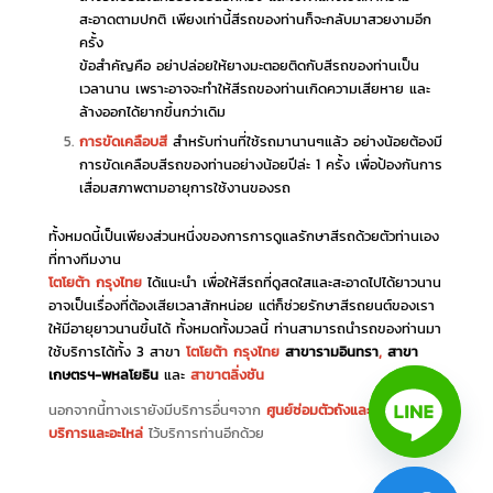
สะอาดตามปกติ เพียงเท่านี้สีรถของท่านก็จะกลับมาสวยงามอีก
ครั้ง
ข้อสำคัญคือ อย่าปล่อยให้ยางมะตอยติดกับสีรถของท่านเป็น
เวลานาน เพราะอาจจะทำให้สีรถของท่านเกิดความเสียหาย และ
ล้างออกได้ยากขึ้นกว่าเดิม
การขัดเคลือบสี
สำหรับท่านที่ใช้รถมานานๆแล้ว อย่างน้อยต้องมี
การขัดเคลือบสีรถของท่านอย่างน้อยปีล่ะ 1 ครั้ง เพื่อป้องกันการ
เสื่อมสภาพตามอายุการใช้งานของรถ
ทั้งหมดนี้เป็นเพียงส่วนหนึ่งของการการดูแลรักษาสีรถด้วยตัวท่านเอง
ที่ทางทีมงาน
โตโยต้า กรุงไทย
ได้แนะนำ เพื่อให้สีรถที่ดูสดใสและสะอาดไปได้ยาวนาน
อาจเป็นเรื่องที่ต้องเสียเวลาสักหน่อย แต่ก็ช่วยรักษาสีรถยนต์ของเรา
ให้มีอายุยาวนานขึ้นได้ ทั้งหมดทั้งมวลนี้ ท่านสามารถนำรถของท่านมา
ใช้บริการได้ทั้ง 3 สาขา
โตโยต้า กรุงไทย
สาขารามอินทรา
,
สาขา
เกษตรฯ-พหลโยธิน
และ
สาขาตลิ่งชัน
นอกจากนี้ทางเรายังมีบริการอื่นๆจาก
ศูนย์ซ่อมตัวถังและสี
,
ศูนย์
บริการและอะไหล่
ไว้บริการท่านอีกด้วย