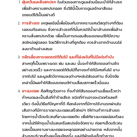
ฝุ่นควันและสิ่งสกปรก
ในส่วนของการดูแลส่วนนี้แนะนำให้ล้างรถ
เพื่อล้างคราบสกปรกออก ซึ่งวิธีนี้เป็นการดูแลรักษาสีของ
รถยนต์ได้เป็นอย่างดี
การล้างรถ
เหตุผลข้อนี้เพื่อป้องกันจากคราบเศษวัสดุต่างๆที่ต้อง
เจอบนท้องถนน ซึ่งการล้างรถที่ดีนั้นควรใช้น้ำยาล้างรถเพื่อล้าง
คราบสิ่งสกปรกด้วย เพื่อเป็นการถนอมสีของรถยนต์ให้มีความ
สดใหม่อยู่ตลอด โดยวิธีการล้างที่ถูกต้อง ควรล้างจากด้านบนไล่
ลงมาด้านล่างเสมอ
หลีกเลี่ยงการจอดรถใต้ต้นไม้ และที่โล่งแจ้งที่ไม่มีอะไรกำบัง
สาเหตุก็เป็นเพราะแดด ฝน และลม นั้นจะทำให้สีรถของท่านซีด
อย่างรวดเร็ว และการจอดใต้ต้นไม้ก็อาจจะทำให้มีเศษกิ่งไม้ ยาง
จากใบไม้ และมูลสัตว์จากแมลงต่างๆหล่นใส่ของท่าน ซึ่งปัจจัย
เหล่านี้มีผลทำให้สีของรถยนต์ท่านเสื่อมสภาพเร็วนั่นเอง
ยางมะตอย
คือศัตรูตัวฉกาจ ที่จะทำให้สีรถของท่านเสื่อมเร็วกว่า
กำหนดและเป็นสิ่งที่ทำร้ายสีรถ ชนิดที่ท่านอาจจะปวดหัวเลยที
เดียว ดังนั้นวิธีแก้ปัญหาที่ดี คือหลังจากที่มีการใช้งานรถผ่านใน
เส้นทางทีมีการราดยางมะตอยเสร็จใหม่ๆ ให้ท่านทำการล้างรถ
โดยการน้ำฉีดบริเวณที่ยางมะตอยติด เพื่อให้ยางมะตอยอ่อนตัวลง
จากนั้นใช้ผ้าชุบน้ำมันสนหรือสเปรย์ขจัดคราบ ค่อยๆเช็ดบริเวณ
รอยเปื้อนคราบยางมะตอยจะหลุดออกอย่างง่ายดาย หลังจากนั้น
ล้างรถบริเวณที่รอยเปื้อนอีกครั้ง และใช้ผ้าแห้งเช็ดทำความ