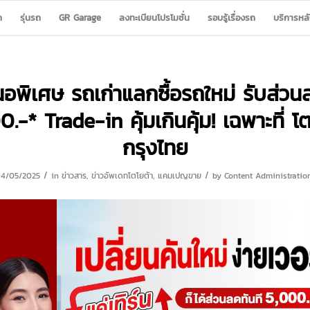
ก
รุ่นรถ
GR Garage
ลงทะเบียนโปรโมชั่น
รอบรู้เรื่องรถ
บริการหล
นอพิเศษ รถเก่าแลกซื้อรถใหม่ รับส่วนล
.-* Trade-in คุ้มเกินคุ้ม! เฉพาะที่ โ
กรุงไทย
/
/
14/05/2025
in
ข่าวสาร
,
ข่าวอัพเดทโตโยต้า
,
แคมเปญขาย
by
Content Administratio