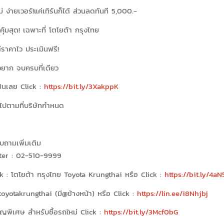
่ ง่ายเวอร์!
แค่เทิร์นก็ได้ ส่วนลดทันที 5,000.-
คุ้มสุด! เฉพาะที่ โตโยต้า กรุงไทย
ีราคาไว
ประเมินฟรี!
่งยาก จบครบที่เดียว
ินเลย Click
:
https://bit.ly/3XakppK
็นไปตามที่บริษัทกำหนด
บถามเพิ่มเติม
ter : 02-510-9999
 : โตโยต้า กรุงไทย Toyota Krungthai หรือ Click :
https://bit.ly/4aN
toyotakrungthai (มี@ข้างหน้า) หรือ Click :
https://lin.ee/i8Nhjbj
ญพิเศษ สำหรับซื้อรถใหม่ Click :
https://bit.ly/3Mcf0bG