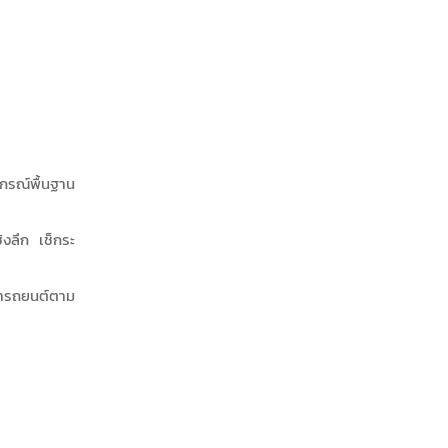
กรณ์พื้นฐาน
ิงลึก เช็กระ
กษารถยนต์ตาม