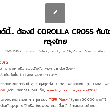
ต์นี้… ต้องมี COROLLA CROSS กับโ
กรุงไทย
/
/
12/11/2025
in
ข่าวอัพเดทโตโยต้า
,
แคมเปญขาย
by
Content Administration
ไฮบริด
กรถ 0 บาท* หรือ ผ่อนเริ่มต้น 7,434 บาทต่อเดือน**
ี ประกันภัยชั้น 1 Toyota Care PHYD***
ื้อรถยนต์โตโยต้าวันนี้ ลุ้นรับสูงสุดถึง 3 ต่อ เพียงสแกน QR Code เพื่อร
เติม
(เงื่อนไขกิจกรรมฉบับเต็ม)
www.toyota.co.th/yearend2025
พิเศษขยายระยะเวลาการคุ้มครอง
TCFR Plus+
⁽¹⁾ (มูลค่า 30,000 บาท⁽²⁾)
ประกันสูงสุด 5 ปี หรือ 150,000 กม. เมื่อเข้าเช็กระยะตามกำหนด