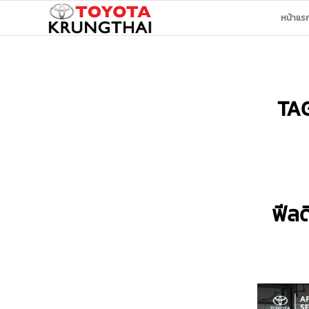
หน้าแร
TA
ฟีลด