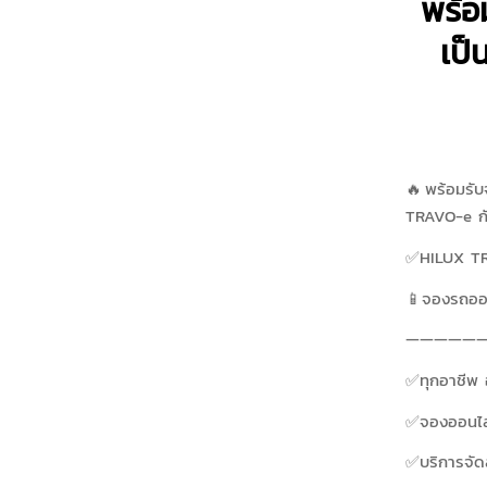
พร้อ
เป็
🔥พร้อมรับ
TRAVO-e กั
✅HILUX TRA
📱จองรถออน
——————
✅ทุกอาชีพ 
✅จองออนไล
✅บริการจัดส