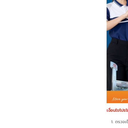
เงื่อนไขโป
ตรวจเช