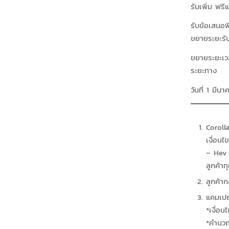
รับเพิ่ม ฟ
รับข้อเสนอ
ขยายระยะรับ
ขยายระยะเว
ระยะทาง
วันที่ 1 ม
Coroll
เงื่อน
– Hev 
ลูกค้าท
ลูกค้าก
แคมเปญ
*เงื่อน
*คำนว