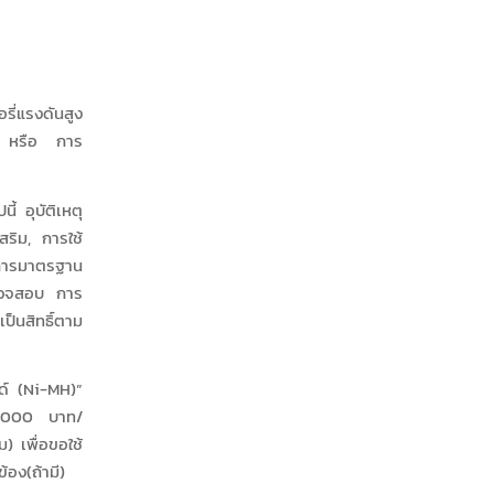
ี่แรงดันสูง
วน หรือ การ
ี้ อุบัติเหตุ
สริม, การใช้
ริการมาตรฐาน
ตรวจสอบ การ
็นสิทธิ์ตาม
ด์ (Ni-MH)”
 1,000 บาท/
) เพื่อขอใช้
้อง(ถ้ามี)