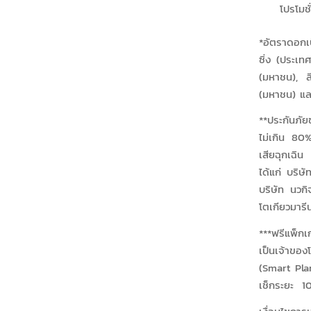
โปรโมชั
*อัตราดอกเบ
ซิ่ง (ประเ
(มหาชน), ล
(มหาชน) และ 
**ประกันภั
ไม่เกิน 80%
เสียฉุกเฉิน
ได้แก่ บริษ
บริษัท นวกิ
โตเกียวมารี
***ฟรีแพ็ก
เป็นเจ้าขอ
(Smart Plan
เช็กระยะ 1