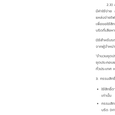
2.3) สำหรั
มีค่าใช้จ่า
แหล่งจ่ายไฟ
เพื่อขอใช้ส
บริดที่เสียห
(ใช้สำหรับร
จากผู้จำหน่
¹จำนวนชุดปร
ชุดประกอบแห
ทั่วประเทศ 
3. กรรมสิทธิ
ใช้สิทธ
เท่านั้น
กรรมสิท
บริด (H