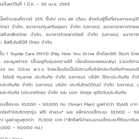
่นตั้งแต่วันที่ 1 มี.ค. – 30 เม.ย. 2569
ี้ยคำนวณที่ดาวน์ 25% ขึ้นไป นาน 48 เดือน สำหรับผู้ซื้อที่ผ่านการอนุมัต
ทศไทย) จำกัด, ธนาคารกรุงศรีอยุธยา จำกัด (มหาชน), ธนาคารทหารไทย
ีสซิ่งกสิกรไทย จำกัด, ธนาคารไทยพาณิชย์ จำกัด (มหาชน), ธนาคารท
ลีสซิ่งไอซีบีซี (ไทย) จำกัด
ยชั้น 1 Toyota Care PHYD (Pay How You Drive ขับดีลดให้) ปีแรก โดยท
 ของมูลค่ารถ (ขึ้นอยู่กับรุ่นรถภายใต้ เงื่อนไขของแคมเปญ) รวมบริกา
 24 ชม. ไม่รวม พ.ร.บ โดยเงื่อนไขเป็นไปตามที่บริษัทประกันภัยกำหนดบริษั
ัท ไอโออิ กรุงเทพ ประกันภัย จำกัด (มหาชน), บริษัท วิริยะประกันภัย จำ
จประกันภัย จำกัด (มหาชน), บริษัท ประกันไทยวิวัฒน์ จำกัด (มหาชน), บร
นประกันภัย (ประเทศไทย) จำกัด และ บจก. มิตซุย ซุมิโตโมประกันภัย
เกจเช็คระยะ 10,000 – 50,000 กม. (Smart Plan) มูลค่ากว่า 10,445 บาท
งโตโยต้าไฮบริดทุกรุ่น ฟรี! ค่าแรง* และ แพ็กเกจเช็กระยะ 10,000 – 5
) มูลค่าสูงสุดกว่า 15,000 บาท (*สิทธิฟรีค่าแรงงานเช็กระยะที่ติดมากับ
0,000 – 50,000 กม.)