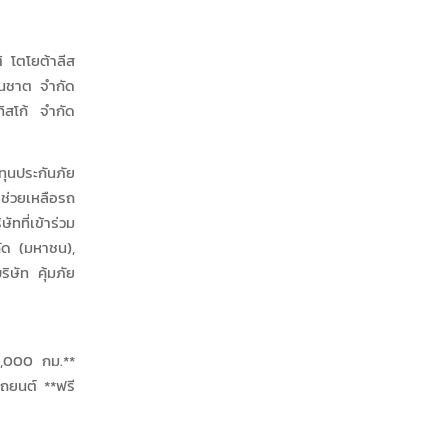
ิ โตโยต้าลีส
ธนชาต จำกัด
ิสโก้ จำกัด
ุนประกันภัย
รช่วยเหลือรถ
ทที่เข้าร่วม
กัด (มหาชน),
ิษัท คุ้มภัย
0,000 กม.**
รถยนต์ **ฟรี