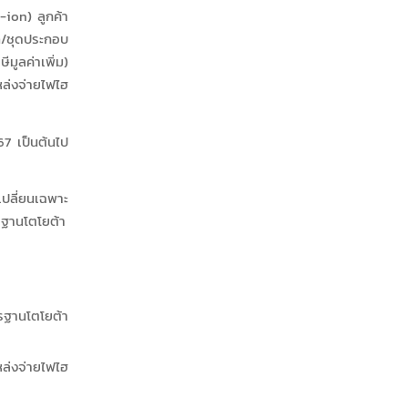
ion) ลูกค้า
าท/ชุดประกอบ
มูลค่าเพิ่ม)
หล่งจ่ายไฟไฮ
67 เป็นต้นไป
เปลี่ยนเฉพาะ
รฐานโตโยต้า
ตรฐานโตโยต้า
หล่งจ่ายไฟไฮ