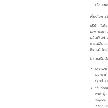
เงื่อนไ
เงื่อนไขการ
บริษัท โตโย
เฉพาะแบตเ
ผลิตภัณฑ์ จ
การเปลี่ยนแ
ถึง 10) โดยใ
1. การเริ่มต
ระยะเวลาก
ออกรถ” 
(ลูกค้าร
“วันที่อ
จาก ผู้แ
Toyota 
ภายใน 8 