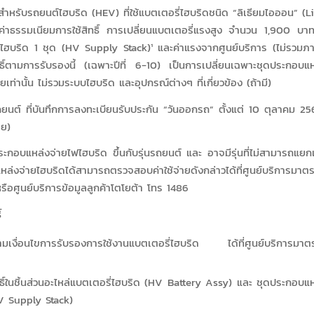
บรถยนต์ไฮบริด (HEV) ที่ใช้แบตเตอรี่ไฮบริดชนิด “ลิเธียมไอออน” (Li-
ย ค่าธรรมเนียมการใช้สิทธิ์ การเปลี่ยนแบตเตอรี่แรงสูง จำนวน 1,900 บ
ไฮบริด 1 ชุด (HV Supply Stack)¹ และค่าแรงจากศูนย์บริการ (ไม่รวมภาษี
ิทธิ์ตามการรับรองนี้ (เฉพาะปีที่ 6-10) เป็นการเปลี่ยนเฉพาะชุดประกอบแ
ายเท่านั้น ไม่รวมระบบไฮบริด และอุปกรณ์ต่างๆ ที่เกี่ยวข้อง (ถ้ามี)
ถยนต์ ที่บันทึกการลงทะเบียนรับประกัน “วันออกรถ” ตั้งแต่ 10 ตุลาคม 25
าย)
ะกอบแหล่งจ่ายไฟไฮบริด ขึ้นกับรุ่นรถยนต์ และ อาจมีรุ่นที่ไม่สามารถแยก
ล่งจ่ายไฮบริดได้สามารถตรวจสอบค่าใช้จ่ายดังกล่าวได้ที่ศูนย์บริการมาต
หรือศูนย์บริการข้อมูลลูกค้าโตโยต้า โทร 1486
์
ิ์ตามเงื่อนไขการรับรองการใช้งานแบตเตอรี่ไฮบริด ได้ที่ศูนย์บริการมา
ธิ์ในชิ้นส่วนอะไหล่แบตเตอรี่ไฮบริด (HV Battery Assy) และ ชุดประกอบแ
V Supply Stack)