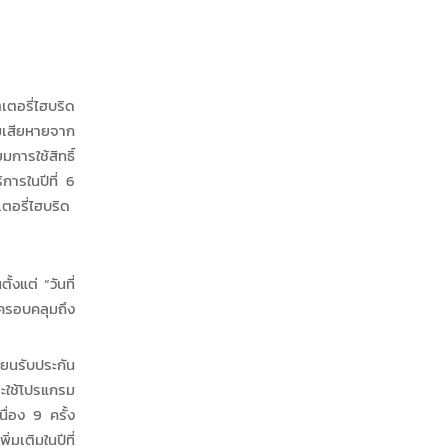
เตอรี่ไฮบริด
เสียหายจาก
การใช้สิทธิ์
การในปีที่ 6
เตอรี่ไฮบริด
้งแต่ “วันที่
ครอบคลุมถึง
บียนรับประกัน
ละใช้โปรแกรม
่อง 9 ครั้ง
มเติมในปีที่