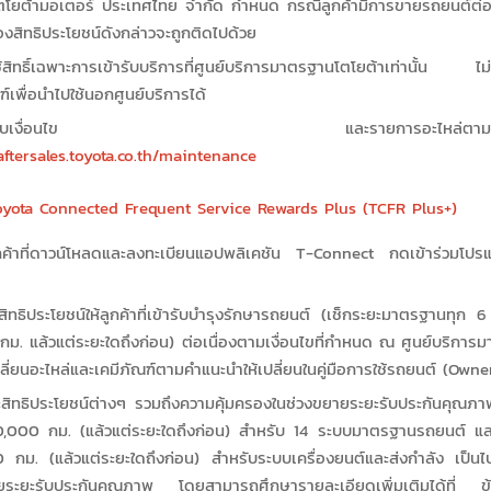
โตโยต้ามอเตอร์ ประเทศไทย จำกัด กำหนด กรณีลูกค้ามีการขายรถยนต์ต่อ 
ของสิทธิประโยชน์ดังกล่าวจะถูกติดไปด้วย
้สิทธิ์เฉพาะการเข้ารับบริการที่ศูนย์บริการมาตรฐานโตโยต้าเท่านั้น ไ
์เพื่อนำไปใช้นอกศูนย์บริการได้
สอบเงื่อนไข และรายการอะไหล่ตามระยะทา
/aftersales.toyota.co.th/maintenance
oyota Connected Frequent Service Rewards Plus (TCFR Plus+)
กค้าที่ดาวน์โหลดและลงทะเบียนแอปพลิเคชัน T-Connect กดเข้าร่วมโ
ทธิประโยชน์ให้ลูกค้าที่เข้ารับบำรุงรักษารถยนต์ (เช็กระยะมาตรฐานทุก 
กม. แล้วแต่ระยะใดถึงก่อน) ต่อเนื่องตามเงื่อนไขที่กำหนด ณ ศูนย์บริกา
ลี่ยนอะไหล่และเคมีภัณฑ์ตามคำแนะนำให้เปลี่ยนในคู่มือการใช้รถยนต์ (Own
ะสิทธิประโยชน์ต่างๆ รวมถึงความคุ้มครองในช่วงขยายระยะรับประกันคุณภา
0,000 กม. (แล้วแต่ระยะใดถึงก่อน) สำหรับ 14 ระบบมาตรฐานรถยนต์ แล
 กม. (แล้วแต่ระยะใดถึงก่อน) สำหรับระบบเครื่องยนต์และส่งกำลัง เป็นไ
ระยะรับประกันคุณภาพ โดยสามารถศึกษารายละเอียดเพิ่มเติมได้ที่ 