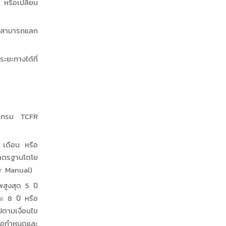
หรือเปลี่ยน
ม่สามารถแลก
งได้ที่
ปรแกรม TCFR
6 เดือน หรือ
รมาตรฐานโตโย
er Manual)
พสูงสุด 5 ปี
ะ 8 ปี หรือ
ปตามเงื่อนไข
ข้อกำหนดและ