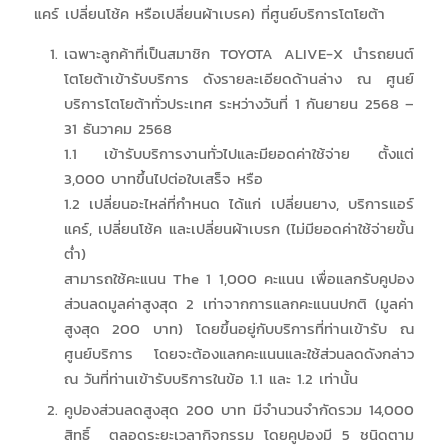
แคร์ เปลี่ยนโช้ค หรือเปลี่ยนผ้าเบรค) ที่ศูนย์บริการโตโยต้า
เฉพาะลูกค้าที่เป็นสมาชิก TOYOTA ALIVE-X นำรถยนต์
โตโยต้าเข้ารับบริการ ดังรายละเอียดด้านล่าง ณ ศูนย์
บริการโตโยต้าทั่วประเทศ ระหว่างวันที่ 1 กันยายน 2568 –
31 ธันวาคม 2568
1.1 เข้ารับบริการงานทั่วไปและมียอดค่าใช้จ่าย ตั้งแต่
3,000 บาทขึ้นไปต่อใบเสร็จ หรือ
1.2 เปลี่ยนอะไหล่ที่กำหนด ได้แก่ เปลี่ยนยาง, บริการแอร์
แคร์, เปลี่ยนโช้ค และเปลี่ยนผ้าเบรก (ไม่มียอดค่าใช้จ่ายขั้น
ต่ำ)
สามารถใช้คะแนน The 1 1,000 คะแนน เพื่อแลกรับคูปอง
ส่วนลดมูลค่าสูงสุด 2 เท่าจากการแลกคะแนนปกติ (มูลค่า
สูงสุด 200 บาท) โดยขึ้นอยู่กับบริการที่ท่านเข้ารับ ณ
ศูนย์บริการ โดยจะต้องแลกคะแนนและใช้ส่วนลดดังกล่าว
ณ วันที่ท่านเข้ารับบริการในข้อ 1.1 และ 1.2 เท่านั้น
คูปองส่วนลดสูงสุด 200 บาท มีจำนวนจำกัดรวม 14,000
สิทธิ์ ตลอดระยะเวลากิจกรรม โดยคูปองมี 5 ชนิดตาม