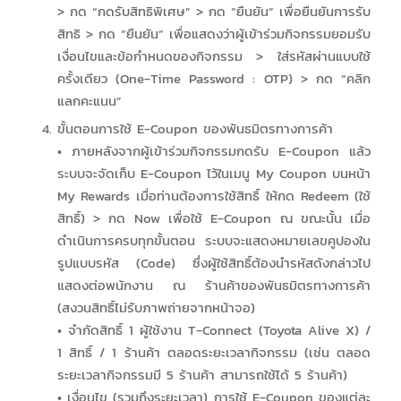
> กด “กดรับสิทธิพิเศษ” > กด “ยืนยัน” เพื่อยืนยันการรับ
สิทธิ > กด “ยืนยัน” เพื่อแสดงว่าผู้เข้าร่วมกิจกรรมยอมรับ
เงื่อนไขและข้อกำหนดของกิจกรรม > ใส่รหัสผ่านแบบใช้
ครั้งเดียว (One-Time Password : OTP) > กด “คลิก
แลกคะแนน”
ขั้นตอนการใช้ E-Coupon ของพันธมิตรทางการค้า
• ภายหลังจากผู้เข้าร่วมกิจกรรมกดรับ E-Coupon แล้ว
ระบบจะจัดเก็บ E-Coupon ไว้ในเมนู My Coupon บนหน้า
My Rewards เมื่อท่านต้องการใช้สิทธิ์ ให้กด Redeem (ใช้
สิทธิ์) > กด Now เพื่อใช้ E-Coupon ณ ขณะนั้น เมื่อ
ดำเนินการครบทุกขั้นตอน ระบบจะแสดงหมายเลขคูปองใน
รูปแบบรหัส (Code) ซึ่งผู้ใช้สิทธิ์ต้องนำรหัสดังกล่าวไป
แสดงต่อพนักงาน ณ ร้านค้าของพันธมิตรทางการค้า
(สงวนสิทธิ์ไม่รับภาพถ่ายจากหน้าจอ)
• จำกัดสิทธิ์ 1 ผู้ใช้งาน T-Connect (Toyota Alive X) /
1 สิทธิ์ / 1 ร้านค้า ตลอดระยะเวลากิจกรรม (เช่น ตลอด
ระยะเวลากิจกรรมมี 5 ร้านค้า สามารถใช้ได้ 5 ร้านค้า)
• เงื่อนไข (รวมถึงระยะเวลา) การใช้ E-Coupon ของแต่ละ