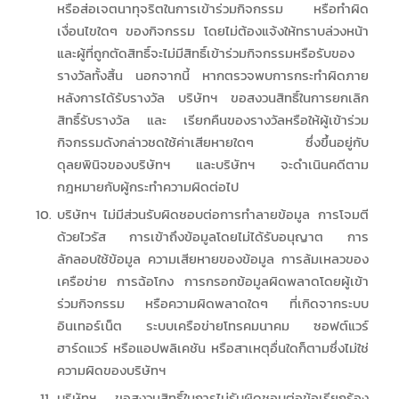
หรือส่อเจตนาทุจริตในการเข้าร่วมกิจกรรม หรือทำผิด
เงื่อนไขใดๆ ของกิจกรรม โดยไม่ต้องแจ้งให้ทราบล่วงหน้า
และผู้ที่ถูกตัดสิทธิ์จะไม่มีสิทธิ์เข้าร่วมกิจกรรมหรือรับของ
รางวัลทั้งสิ้น นอกจากนี้ หากตรวจพบการกระทำผิดภาย
หลังการได้รับรางวัล บริษัทฯ ขอสงวนสิทธิ์ในการยกเลิก
สิทธิ์รับรางวัล และ เรียกคืนของรางวัลหรือให้ผู้เข้าร่วม
กิจกรรมดังกล่าวชดใช้ค่าเสียหายใดๆ ซึ่งขึ้นอยู่กับ
ดุลยพินิจของบริษัทฯ และบริษัทฯ จะดำเนินคดีตาม
กฎหมายกับผู้กระทำความผิดต่อไป
บริษัทฯ ไม่มีส่วนรับผิดชอบต่อการทำลายข้อมูล การโจมตี
ด้วยไวรัส การเข้าถึงข้อมูลโดยไม่ได้รับอนุญาต การ
ลักลอบใช้ข้อมูล ความเสียหายของข้อมูล การล้มเหลวของ
เครือข่าย การฉ้อโกง การกรอกข้อมูลผิดพลาดโดยผู้เข้า
ร่วมกิจกรรม หรือความผิดพลาดใดๆ ที่เกิดจากระบบ
อินเทอร์เน็ต ระบบเครือข่ายโทรคมนาคม ซอฟต์แวร์
ฮาร์ดแวร์ หรือแอปพลิเคชัน หรือสาเหตุอื่นใดก็ตามซึ่งไม่ใช่
ความผิดของบริษัทฯ
บริษัทฯ ขอสงวนสิทธิ์ในการไม่รับผิดชอบต่อข้อเรียกร้อง