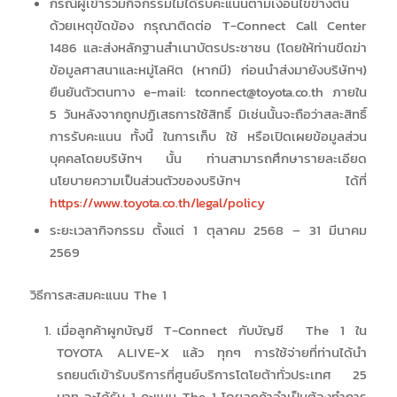
กรณีผู้เข้าร่วมกิจกรรมไม่ได้รับคะแนนตามเงื่อนไขข้างต้น
ด้วยเหตุขัดข้อง กรุณาติดต่อ T-Connect Call Center
1486 และส่งหลักฐานสำเนาบัตรประชาชน (โดยให้ท่านขีดฆ่า
ข้อมูลศาสนาและหมู่โลหิต (หากมี) ก่อนนำส่งมายังบริษัทฯ)
ยืนยันตัวตนทาง e-mail: tconnect@toyota.co.th ภายใน
5 วันหลังจากถูกปฏิเสธการใช้สิทธิ์ มิเช่นนั้นจะถือว่าสละสิทธิ์
การรับคะแนน ทั้งนี้ ในการเก็บ ใช้ หรือเปิดเผยข้อมูลส่วน
บุคคลโดยบริษัทฯ นั้น ท่านสามารถศึกษารายละเอียด
นโยบายความเป็นส่วนตัวของบริษัทฯ ได้ที่
https://www.toyota.co.th/legal/policy
ระยะเวลากิจกรรม ตั้งแต่ 1 ตุลาคม 2568 – 31 มีนาคม
2569
วิธีการสะสมคะแนน The 1
เมื่อลูกค้าผูกบัญชี T-Connect กับบัญชี The 1 ใน
TOYOTA ALIVE-X แล้ว ทุกๆ การใช้จ่ายที่ท่านได้นำ
รถยนต์เข้ารับบริการที่ศูนย์บริการโตโยต้าทั่วประเทศ 25