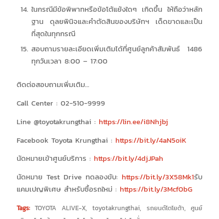
ในกรณีมีข้อพิพาทหรือข้อโต้แย้งใดๆ เกิดขึ้น ให้ถือว่าหลัก
ฐาน ดุลยพินิจและคำตัดสินของบริษัทฯ เด็ดขาดและเป็น
ที่สุดในทุกกรณี
สอบถามรายละเอียดเพิ่มเติมได้ที่ศูนย์ลูกค้าสัมพันธ์ 1486
ทุกวันเวลา 8:00 – 17:00
ติดต่อสอบถามเพิ่มเติม…
Call Center : 02-510-9999
Line @toyotakrungthai :
https://lin.ee/i8Nhjbj
Facebook Toyota Krungthai :
https://bit.ly/4aN5oiK
นัดหมายเข้าศูนย์บริการ :
https://bit.ly/4djJPah
นัดหมาย Test Drive ทดลองขับ:
https://bit.ly/3X58Mk1
รับ
แคมเปญพิเศษ สำหรับซื้อรถใหม่ :
https://bit.ly/3Mcf0bG
Tags:
TOYOTA ALIVE-X
,
toyotakrungthai
,
รถยนต์โตโยต้า
,
ศูนย์