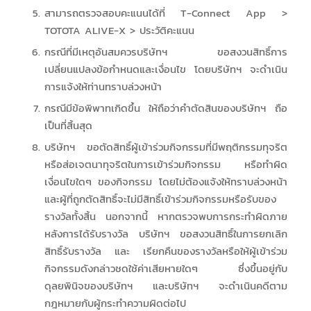
สามารถตรวจสอบคะแนนได้ที่ T-Connect App >
TOTOTA ALIVE-X > ประวัติคะแนน
กรณีที่มีเหตุอันสมควรบริษัทฯ ขอสงวนสิทธิ์การ
เปลี่ยนแปลงข้อกำหนดและเงื่อนไข โดยบริษัทฯ จะดำเนิน
การแจ้งให้ท่านทราบล่วงหน้า
กรณีมีข้อพิพาทเกิดขึ้น ให้ถือว่าคำตัดสินของบริษัทฯ ถือ
เป็นที่สิ้นสุด
บริษัทฯ ขอตัดสิทธิ์ผู้เข้าร่วมกิจกรรมที่มีพฤติกรรมทุจริต
หรือส่อเจตนาทุจริตในการเข้าร่วมกิจกรรม หรือทำผิด
เงื่อนไขใดๆ ของกิจกรรม โดยไม่ต้องแจ้งให้ทราบล่วงหน้า
และผู้ที่ถูกตัดสิทธิ์จะไม่มีสิทธิ์เข้าร่วมกิจกรรมหรือรับของ
รางวัลทั้งสิ้น นอกจากนี้ หากตรวจพบการกระทำผิดภาย
หลังการได้รับรางวัล บริษัทฯ ขอสงวนสิทธิ์ในการยกเลิก
สิทธิ์รับรางวัล และ เรียกคืนของรางวัลหรือให้ผู้เข้าร่วม
กิจกรรมดังกล่าวชดใช้ค่าเสียหายใดๆ ซึ่งขึ้นอยู่กับ
ดุลยพินิจของบริษัทฯ และบริษัทฯ จะดำเนินคดีตาม
กฎหมายกับผู้กระทำความผิดต่อไป