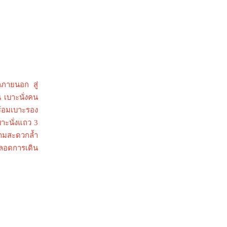
กภายนอก สู่
 เบาะนั่งคน
้อมเบาะรอง
าะนั่งแถว 3
ามสะดวกล้ำ
ตลอดการเดิน