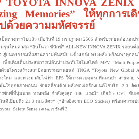
 TOYOTA INNOVA ZENIX 
ing Memories” ให้ทุกการเด
ไปด้วยความมหัศจรรย์
งเป็นทางการไปแล้ว เมื่อวันที่ 19 กรกฎาคม 2566 สำหรับรถยนต์อเนกประสง
ียมรุ่นใหม่ล่าสุด “อินโนวา ซีนิกซ์” ALL-NEW INNOVA ZENIX รถยนต์
ั่ง สู่ยนตรกรรมที่ผสานความทันสมัย แข็งแกร่ง ทรงพลัง พร้อมพาทุกค
ง เพื่อเติมเต็มประสบการณ์อันน่าประทับใจในสไตล์ MPV “Multi-Purpo
บด้วยโครงสร้างสถาปัตยกรรมยานยนต์ TNGA “Toyota New Global Arc
่างใหม่ และพวงมาลัยไฟฟ้า EPS ให้การควบคุมรถที่แม่นยำ ง่ายดาย ท
ม มั่นใจทุกสภาพถนน ขับเคลื่อนด้วยพลังของเครื่องยนต์ไฮบริด 2.0 ลิตร
ับขี่ที่นุ่มนวล ทรงพลัง กำลังสูงสุด 186 แรงม้า เกียร์ e-CVT ขับเค
มันดีเยี่ยมถึง 21.3 กม./ลิตร* (*อ้างอิงจาก ECO Sticker) พร้อมความป
oyota Safety Sense เจเนอเรชันที่ 3