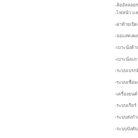
-ล้ออัลลอยข
-ไฟหน้า แ
-ฝาท้ายเปิ
-จอแสดงผลข้
-เบาะนั่งด้
-เบาะนั่งแถ
-ระบบเบรกม
-ระบบเชื่อม
-เครื่องยน
-ระบบเกียร
-ระบบส่งกำล
-ระบบบังคับ