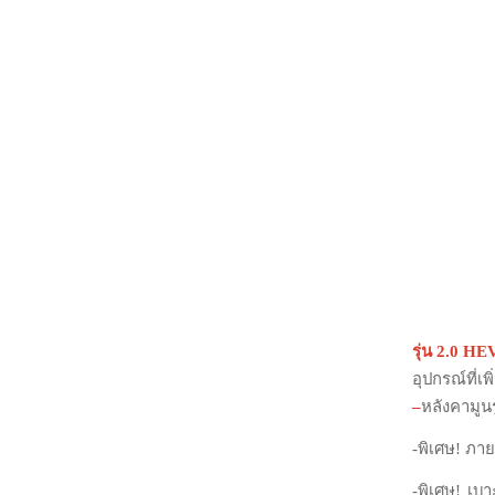
รุ่น 2.0 H
อุปกรณ์ที่เ
–
หลังคามูน
-พิเศษ! ภา
-พิเศษ! เบ