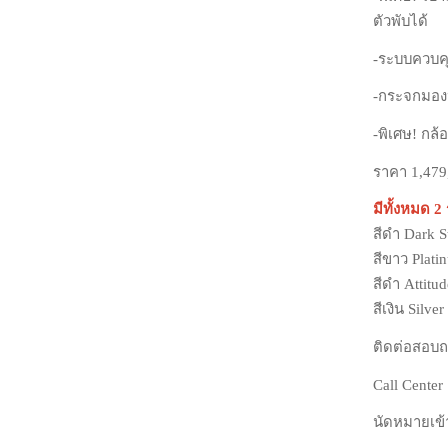
ตัวพับได้
-ระบบควบคุม
-กระจกมอง
-พิเศษ! กล
ราคา 1,47
มีทั้งหมด 2 ร
สีดำ D
สีขาว Plati
สีดำ A
สีเงิน Silver
ติดต่อสอบถา
Call Center
นัดหมายเข้า