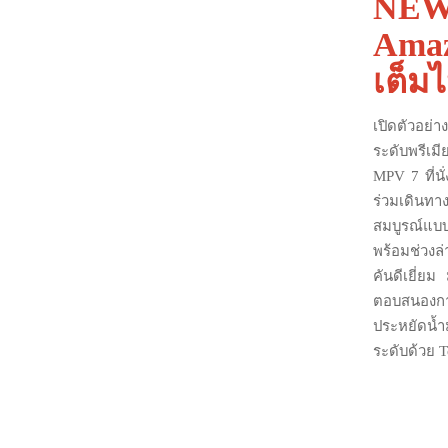
NEW
Amaz
เต็ม
เปิดตัวอย่า
ระดับพรีเม
MPV 7 ที่น
ร่วมเดินทา
สมบูรณ์แบ
พร้อมช่วงล
คันดีเยี่ย
ตอบสนองการข
ประหยัดน้ำ
ระดับด้วย T