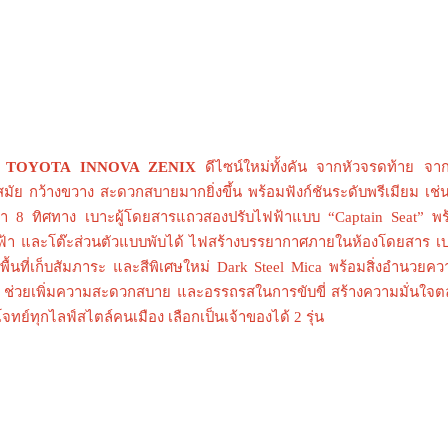
 TOYOTA INNOVA ZENIX
ดีไซน์ใหม่ทั้งคัน จากหัวจรดท้าย จา
มัย กว้างขวาง สะดวกสบายมากยิ่งขึ้น พร้อมฟังก์ชันระดับพรีเมียม เช่น
ฟ้า 8 ทิศทาง เบาะผู้โดยสารแถวสองปรับไฟฟ้าแบบ
“Captain Seat”
พร
ฟ้า
และโต๊ะส่วนตัวแบบพับได้ ไฟสร้างบรรยากาศภายในห้องโดยสาร เบ
่มพื้นที่เก็บสัมภาระ และสีพิเศษใหม่
Dark Steel Mica
พร้อมสิ่งอำนวยคว
 ช่วยเพิ่มความสะดวกสบาย และอรรถรสในการขับขี่ สร้างความมั่นใจ
ย์ทุกไลฟ์สไตล์คนเมือง เลือกเป็นเจ้าของได้ 2 รุ่น