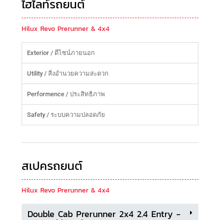
ไฮไลท์รถยนต์
Hilux Revo Prerunner & 4x4
Exterior / ดีไซน์ภายนอก
Utility / สิ่งอำนวยความสะดวก
Performence / ประสิทธิภาพ
Safety / ระบบความปลอดภัย
สเปครถยนต์
Hilux Revo Prerunner & 4x4
Double Cab Prerunner 2x4 2.4 Entry -