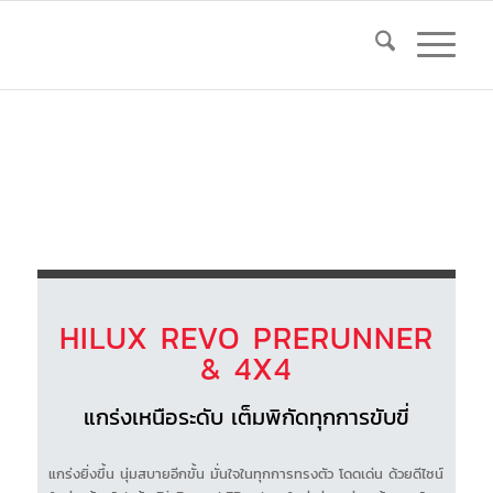
HILUX REVO PRERUNNER
& 4X4
แกร่งเหนือระดับ เต็มพิกัดทุกการขับขี่
แกร่งยิ่งขึ้น นุ่มสบายอีกขั้น มั่นใจในทุกการทรงตัว โดดเด่น ด้วยดีไซน์