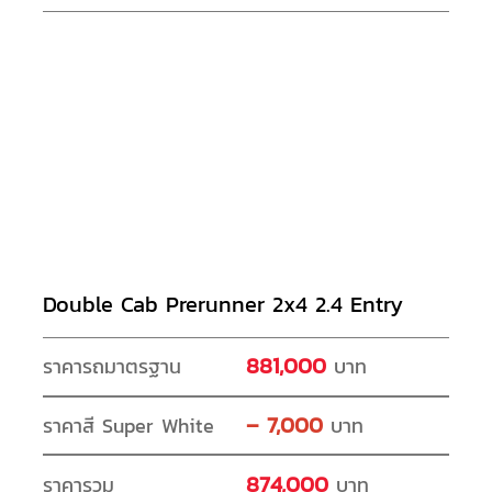
Double Cab Prerunner 2x4 2.4 Entry
881,000
ราคารถมาตรฐาน
บาท
– 7,000
ราคาสี Super White
บาท
874,000
ราคารวม
บาท