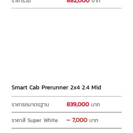
882,000
ราคารวม
บาท
Smart Cab Prerunner 2x4 2.4 Mid
839,000
ราคารถมาตรฐาน
บาท
– 7,000
ราคาสี Super White
บาท