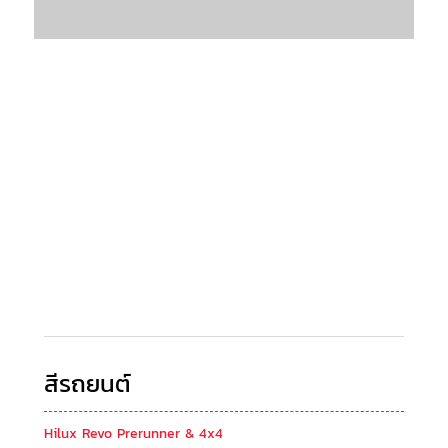
สีรถยนต์
Hilux Revo Prerunner & 4x4