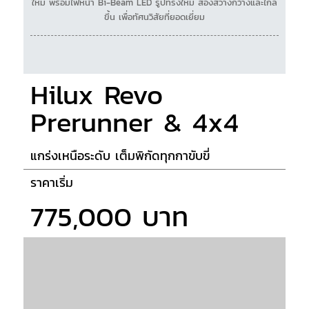
ใหม่ พร้อมไฟหน้า Bi-Beam LED รูปทรงใหม่ ส่องสว่างกว้างและไกล
ขึ้น เพื่อทัศนวิสัยที่ยอดเยี่ยม
Hilux Revo
Prerunner & 4x4
แกร่งเหนือระดับ เต็มพิกัดทุกกาขับขี่
ราคาเริ่ม
775,000 บาท