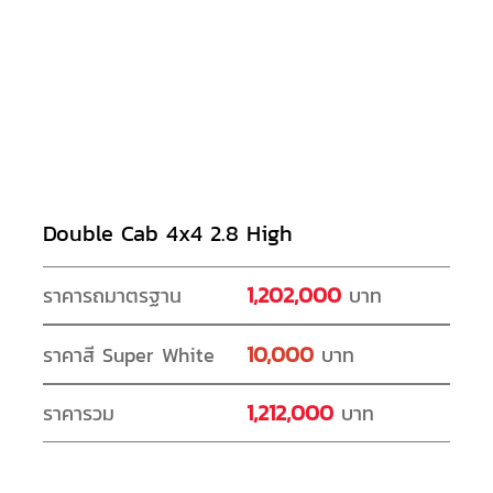
Double Cab 4x4 2.8 High
1,202,000
ราคารถมาตรฐาน
บาท
10,000
ราคาสี Super White
บาท
1,212,000
ราคารวม
บาท