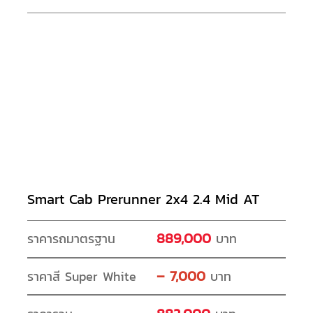
Smart Cab Prerunner 2x4 2.4 Mid AT
889,000
ราคารถมาตรฐาน
บาท
– 7,000
ราคาสี Super White
บาท