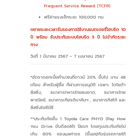
Frequent Service Reward (TCFR)
ฟรีค่าแรงเช็กระยะ 100,000 กม.
ขยายระยะเวลารับรองการใช้งานแบตเตอรี่ไฮบริด 10
ปี พร้อม รับประกันระบบไฮบริด 5 ปี ไม่จำกัดระยะ
ทาง
วันที่ 1 มีนาคม 2567 – 7 เมษายน 2567
*อัตราดอกเบี้ยคำนวณที่ดาวน์ 20% ขึ้นไป นาน 48
เดือน สำหรับผู้ซื้อ ที่ผ่านการอนุมัติ เฉพาะ โตโยต้า
ลีสซิ่ง, ธนาคารทหารไทยธนชาต, ธนาคารไทย
พาณิชย์, ธนาคารเกียรตินาคินฯ , ธนาคารทิสโก้ และ
ลีสซิ่งไอซีบีซี
**ประกันภัยชั้น 1 Toyota Care PHYD (Pay How
You Drive ขับดีลดให้) ปีแรก โดยทุนประกันภัยไม่
เกิน 80% ของมูลค่ารถ (ขึ้นอยู่กับรุ่นรถภายใต้